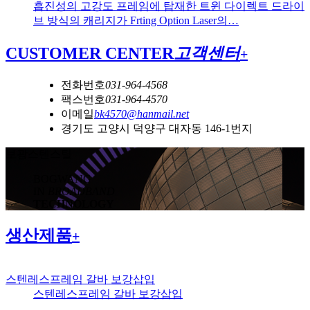
흡진성의 고강도 프레임에 탑재한 트윈 다이렉트 드라이
브 방식의 캐리지가 Frting Option Laser의…
CUSTOMER CENTER
고객센터
+
전화번호
031-964-4568
팩스번호
031-964-4570
이메일
bk4570@hanmail.net
경기도 고양시 덕양구 대자동 146-1번지
보광스텐스틸
BOGWANG
IN
BROADBAND
TECHNOLOGY
생산제품
+
스텐레스프레임 갈바 보강삽입
스텐레스프레임 갈바 보강삽입